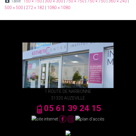
Taille :
150 × 150
|
300 × 300
|
750 × 750
|
750 × 750
|
360 × 240
|
500 × 500
|
272 × 182
|
1080 × 1080
1 ROUTE DE NARBONNE
31320 AUZEVILLE
05 61 39 24 15