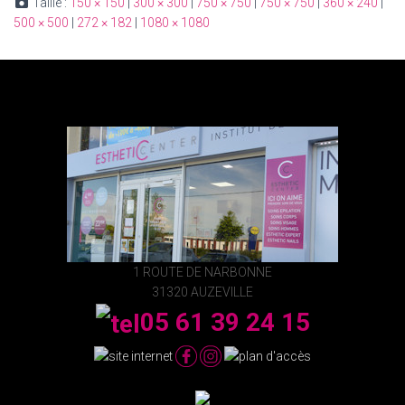
Taille :
150 × 150
|
300 × 300
|
750 × 750
|
750 × 750
|
360 × 240
|
500 × 500
|
272 × 182
|
1080 × 1080
1 ROUTE DE NARBONNE
31320 AUZEVILLE
05 61 39 24 15