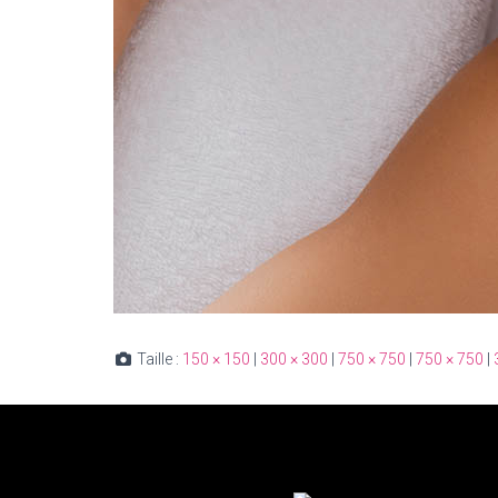
Taille :
150 × 150
|
300 × 300
|
750 × 750
|
750 × 750
|