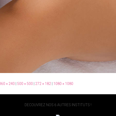
360 × 240
|
500 × 500
|
272 × 182
|
1080 × 1080
DECOUVREZ NOS 6 AUTRES INSTITUTS !