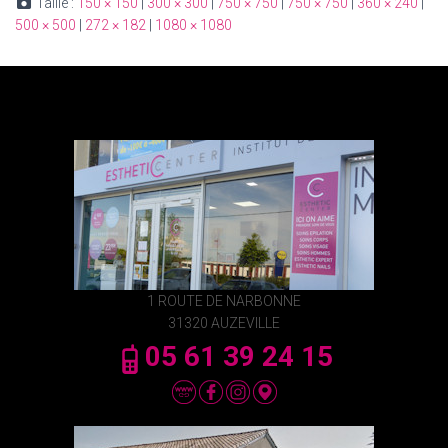
Taille :
150 × 150
|
300 × 300
|
750 × 750
|
750 × 750
|
360 × 240
|
500 × 500
|
272 × 182
|
1080 × 1080
1 ROUTE DE NARBONNE
31320 AUZEVILLE
05 61 39 24 15