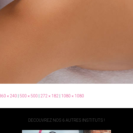
360 × 240
|
500 × 500
|
272 × 182
|
1080 × 1080
DECOUVREZ NOS 6 AUTRES INSTITUTS !