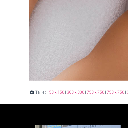
Taille :
150 × 150
|
300 × 300
|
750 × 750
|
750 × 750
|