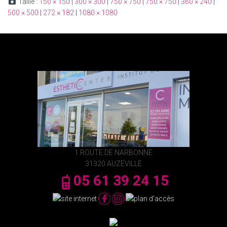
Taille :
150 × 150
|
300 × 300
|
750 × 750
|
750 × 750
|
360 × 240
|
500 × 500
|
272 × 182
|
1080 × 1080
1 ROUTE DE NARBONNE
31320 AUZEVILLE
05 61 39 24 15