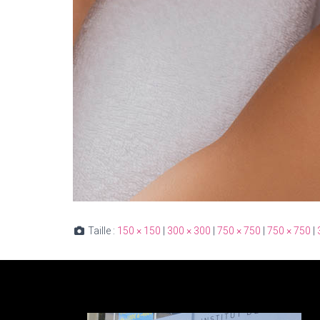
Taille :
150 × 150
|
300 × 300
|
750 × 750
|
750 × 750
|