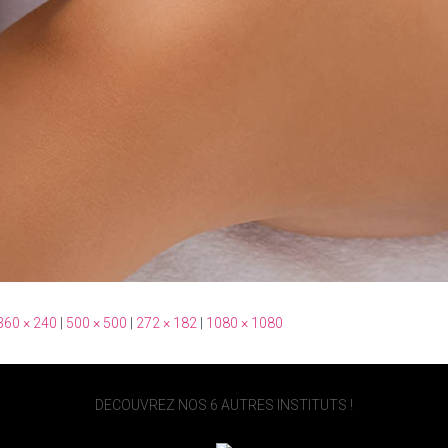
360 × 240
|
500 × 500
|
272 × 182
|
1080 × 1080
DECOUVREZ NOS 6 AUTRES INSTITUTS !