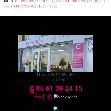
Taille :
150 × 150
|
300 × 300
|
750 × 750
|
750 × 750
|
360 × 240
|
500 × 500
|
272 × 182
|
1080 × 1080
1 ROUTE DE NARBONNE
31320 AUZEVILLE
05 61 39 24 15